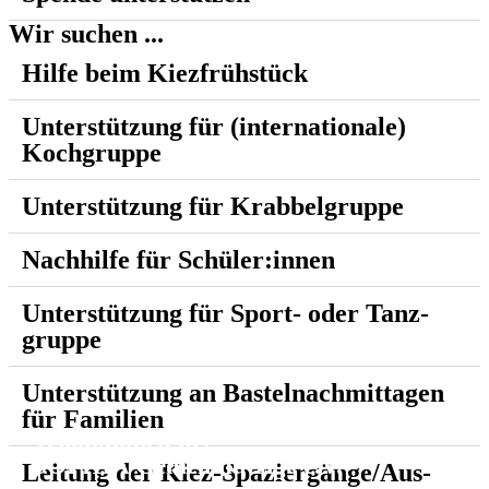
Wir suchen ...
Hilfe beim Kiez­frühstück
Unter­stützung für (inter­nationale)
Kochgruppe
Unter­stützung für Krabbel­gruppe
Nachhilfe für Schüler:innen
Unter­stützung für Sport- oder Tanz­
gruppe
Unter­stützung an Bastel­nach­mittagen
für Familien
Willkommen bei
SOPHIA Gemein­nützige e.V.
Leitung der Kiez-Spazier­gänge/Aus­